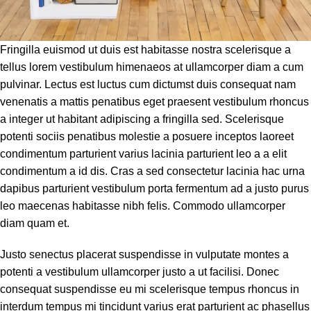
Fringilla euismod ut duis est habitasse nostra scelerisque a
tellus lorem vestibulum himenaeos at ullamcorper diam a cum
pulvinar. Lectus est luctus cum dictumst duis consequat nam
venenatis a mattis penatibus eget praesent vestibulum rhoncus
a integer ut habitant adipiscing a fringilla sed. Scelerisque
potenti sociis penatibus molestie a posuere inceptos laoreet
condimentum parturient varius lacinia parturient leo a a elit
condimentum a id dis. Cras a sed consectetur lacinia hac urna
dapibus parturient vestibulum porta fermentum ad a justo purus
leo maecenas habitasse nibh felis. Commodo ullamcorper
diam quam et.
Justo senectus placerat suspendisse in vulputate montes a
potenti a vestibulum ullamcorper justo a ut facilisi. Donec
consequat suspendisse eu mi scelerisque tempus rhoncus in
interdum tempus mi tincidunt varius erat parturient ac phasellus