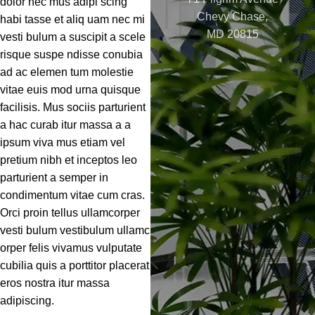
dolor nec mus adipi scing
Chevy Chase,
habi tasse et aliq uam nec mi
MD 20815
vesti bulum a suscipit a scele
risque suspe ndisse conubia
ad ac elemen tum molestie
vitae euis mod urna quisque
facilisis. Mus sociis parturient
a hac curab itur massa a a
ipsum viva mus etiam vel
pretium nibh et inceptos leo
parturient a semper in
condimentum vitae cum cras.
Orci proin tellus ullamcorper
vesti bulum vestibulum ullamc
orper felis vivamus vulputate
cubilia quis a porttitor placerat
eros nostra itur massa
adipiscing.