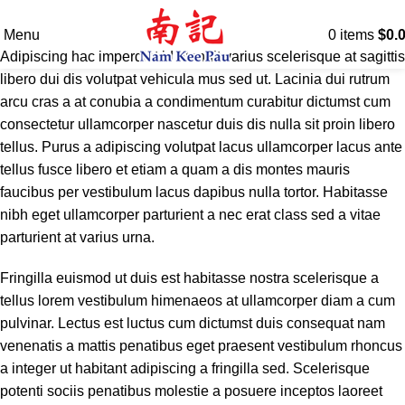
Blog
Menu
0
items
$
0.
Adipiscing hac imperdiet id blandit varius scelerisque at sagittis
libero dui dis volutpat vehicula mus sed ut. Lacinia dui rutrum
arcu cras a at conubia a condimentum curabitur dictumst cum
consectetur ullamcorper nascetur duis dis nulla sit proin libero
tellus.
Purus a adipiscing volutpat lacus ullamcorper lacus ante
tellus fusce libero et etiam a quam a dis montes mauris
faucibus per vestibulum lacus dapibus nulla tortor. Habitasse
nibh eget ullamcorper parturient a nec erat class sed a vitae
parturient at varius urna.
Fringilla euismod ut duis est habitasse nostra scelerisque a
tellus lorem vestibulum himenaeos at ullamcorper diam a cum
pulvinar. Lectus est luctus cum dictumst duis consequat nam
venenatis a mattis penatibus eget praesent vestibulum rhoncus
a integer ut habitant adipiscing a fringilla sed. Scelerisque
potenti sociis penatibus molestie a posuere inceptos laoreet