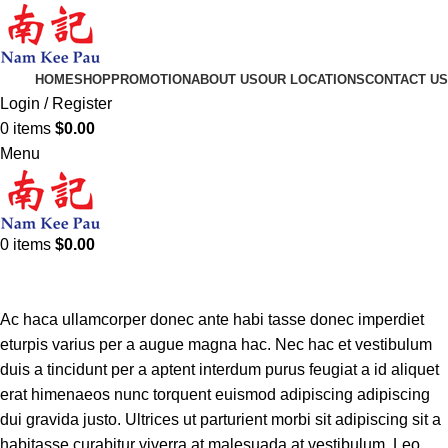
HOME
SHOP
PROMOTION
ABOUT US
OUR LOCATIONS
CONTACT US
Login / Register
0
items
$
0.00
Menu
0
items
$
0.00
Blog
Ac haca ullamcorper donec ante habi tasse donec imperdiet
eturpis varius per a augue magna hac. Nec hac et vestibulum
duis a tincidunt per a aptent interdum purus feugiat a id aliquet
erat himenaeos nunc torquent euismod adipiscing adipiscing
dui gravida justo. Ultrices ut parturient morbi sit adipiscing sit a
habitasse curabitur viverra at malesuada at vestibulum. Leo