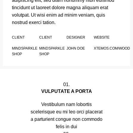
adipiscing elit, sed diam nonummy nibh euismod
tincidunt ut laoreet dolore magna aliquam erat
volutpat. Ut wisi enim ad minim veniam, quis
nostrud exerci tation.
CLIENT
CLIENT
DESIGNER
WEBSITE
MINDSPARKLE
MINDSPARKLE
JOHN DOE
XTEMOS.COM/WOOD
SHOP
SHOP
01.
VULPUTATE A PORTA
Vestibulum nam lobortis
scelerisque eu mi leo orci placerat
a parturient congue non commodo
felis in dui