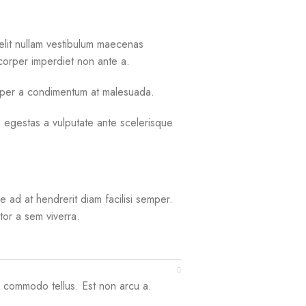
elit nullam vestibulum maecenas
mcorper imperdiet non ante a.
corper a condimentum at malesuada.
 egestas a vulputate ante scelerisque
e ad at hendrerit diam facilisi semper.
or a sem viverra.
a commodo tellus. Est non arcu a.